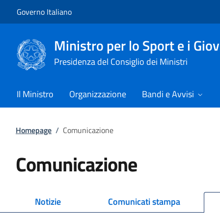
Vai al contenuto
Vai alla navigazione del sito
Governo Italiano
Ministro per lo Sport e i Gio
Presidenza del Consiglio dei Ministri
Il Ministro
Organizzazione
Bandi e Avvisi
Homepage
/
Comunicazione
Comunicazione
Notizie
Comunicati stampa