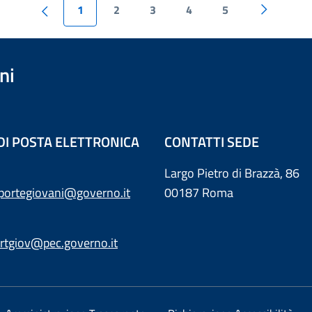
1
2
3
4
5
ni
 DI POSTA ELETTRONICA
CONTATTI SEDE
Largo Pietro di Brazzà, 86
sportegiovani@governo.it
00187 Roma
rtgiov@pec.governo.it