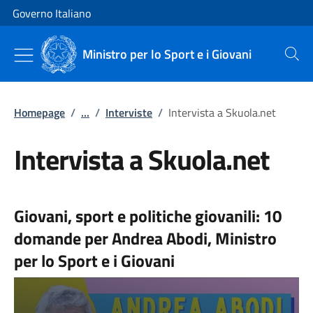
Vai al contenuto
Vai alla navigazione del sito
Governo Italiano
Ministro per lo Sport e i Giovani
Cerca
Homepage
/
...
/
Interviste
/
Intervista a Skuola.net
Intervista a Skuola.net
Giovani, sport e politiche giovanili: 10
domande per Andrea Abodi, Ministro
per lo Sport e i Giovani