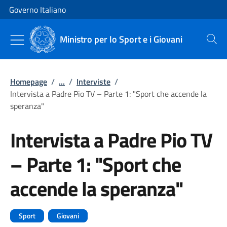
Vai al contenuto
Vai alla navigazione del sito
Governo Italiano
Ministro per lo Sport e i Giovani
Cerca
Homepage
/
...
/
Interviste
/
Intervista a Padre Pio TV – Parte 1: "Sport che accende la
speranza"
Intervista a Padre Pio TV
– Parte 1: "Sport che
accende la speranza"
Sport
Giovani