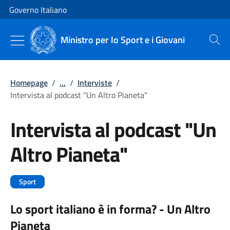
Vai al contenuto
Vai alla navigazione del sito
Governo Italiano
Ministro per lo Sport e i Giovani
Cerca
Homepage
/
...
/
Interviste
/
Intervista al podcast "Un Altro Pianeta"
Intervista al podcast "Un
Altro Pianeta"
Sport
Lo sport italiano è in forma? - Un Altro
Pianeta