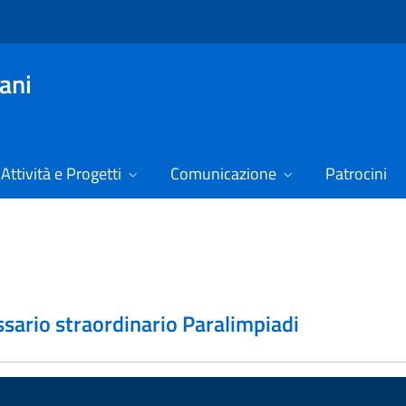
vani
Attività e Progetti
Comunicazione
Patrocini
sario straordinario Paralimpiadi