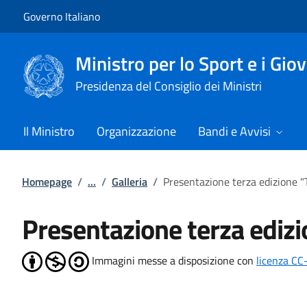
Vai al contenuto
Vai alla navigazione del sito
Governo Italiano
Ministro per lo Sport e i Gio
Presidenza del Consiglio dei Ministri
Il Ministro
Organizzazione
Bandi e Avvisi
Homepage
/
...
/
Galleria
/
Presentazione terza edizione "
Presentazione terza edizi
Immagini messe a disposizione con
licenza CC