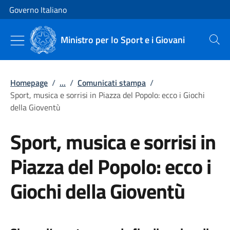
Vai al contenuto
Vai alla navigazione del sito
Governo Italiano
Ministro per lo Sport e i Giovani
Cerca
Homepage
/
...
/
Comunicati stampa
/
Sport, musica e sorrisi in Piazza del Popolo: ecco i Giochi
della Gioventù
Sport, musica e sorrisi in
Piazza del Popolo: ecco i
Giochi della Gioventù