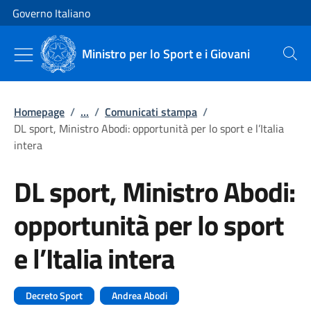
Vai al contenuto
Vai alla navigazione del sito
Governo Italiano
Ministro per lo Sport e i Giovani
Cerca
Homepage
/
...
/
Comunicati stampa
/
DL sport, Ministro Abodi: opportunità per lo sport e l’Italia
intera
DL sport, Ministro Abodi:
opportunità per lo sport
e l’Italia intera
Decreto Sport
Andrea Abodi