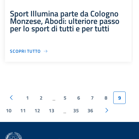
Sport Illumina parte da Cologno
Monzese, Abodi: ulteriore passo
per lo sport di tutti e per tutti
SCOPRI TUTTO
1
2
5
6
7
8
9
...
10
11
12
13
35
36
...