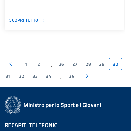
SCOPRI TUTTO
1
2
26
27
28
29
30
...
31
32
33
34
36
...
Ministro per lo Sport e i Giovani
RECAPITI TELEFONICI