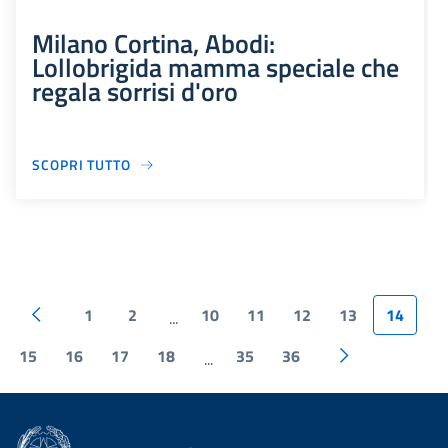
Milano Cortina, Abodi:
Lollobrigida mamma speciale che
regala sorrisi d'oro
SCOPRI TUTTO
1
2
10
11
12
13
14
...
15
16
17
18
35
36
...