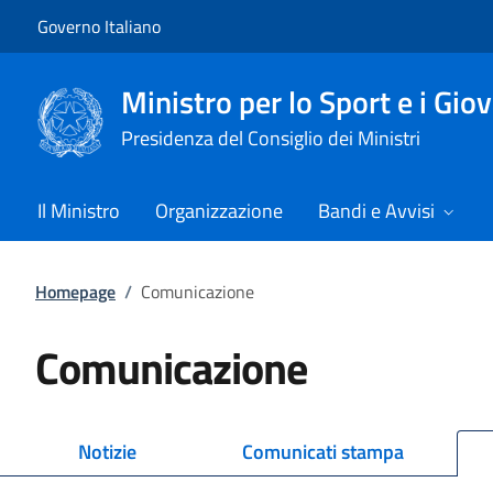
Vai al contenuto
Vai alla navigazione del sito
Governo Italiano
Ministro per lo Sport e i Gio
Presidenza del Consiglio dei Ministri
Il Ministro
Organizzazione
Bandi e Avvisi
Homepage
/
Comunicazione
Comunicazione
Notizie
Comunicati stampa