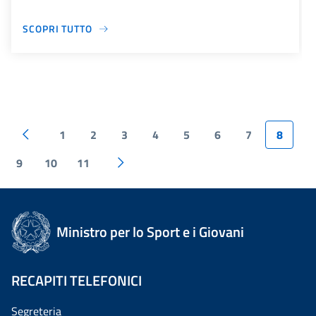
SCOPRI TUTTO
1
2
3
4
5
6
7
8
9
10
11
Ministro per lo Sport e i Giovani
RECAPITI TELEFONICI
Segreteria