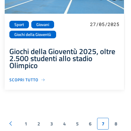
27/05/2025
Sport
Giovani
Giochi della Gioventù
Giochi della Gioventù 2025, oltre
2.500 studenti allo stadio
Olimpico
SCOPRI TUTTO
1
2
3
4
5
6
7
8