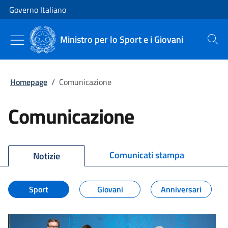
Vai al contenuto
Vai alla navigazione del sito
Governo Italiano
Ministro per lo Sport e i Giovani
Cerca
Homepage
/
Comunicazione
Comunicazione
Comunicati stampa
Notizie
Sport
Giovani
Anniversari