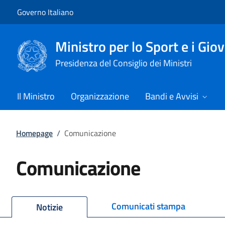
Vai al contenuto
Vai alla navigazione del sito
Governo Italiano
Ministro per lo Sport e i Gio
Presidenza del Consiglio dei Ministri
Il Ministro
Organizzazione
Bandi e Avvisi
Homepage
/
Comunicazione
Comunicazione
Comunicati stampa
Notizie