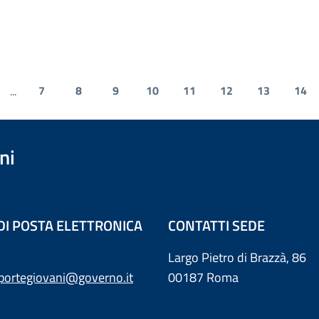
7
8
9
10
11
12
13
14
...
ni
 DI POSTA ELETTRONICA
CONTATTI SEDE
Largo Pietro di Brazzà, 86
sportegiovani@governo.it
00187 Roma