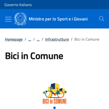
Vai al contenuto
Vai alla navigazione del sito
Governo Italiano
Ministro per lo Sport e i Giovani
Cerca
Homepage
/
...
/
...
/
Infrastrutture
/
Bici in Comune
Bici in Comune