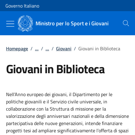
Vai al contenuto
Vai alla navigazione del sito
Governo Italiano
Ministro per lo Sport e i Giovani
Cerca
Homepage
/
...
/
...
/
Giovani
/
Giovani in Biblioteca
Giovani in Biblioteca
Nell’Anno europeo dei giovani, il Dipartimento per le
politiche giovanili e il Servizio civile universale, in
collaborazione con la Struttura di missione per la
valorizzazione degli anniversari nazionali e della dimensione
partecipativa delle nuove generazioni, intende finanziare
progetti tesi ad ampliare significativamente l’offerta di spazi